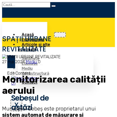
Acasă
SPAȚII URBANE
Echipa mea
Articole și alte
REVITALIZATE
informații
Sănătate
27 mai 2024
Mediu
0
Educație
Mediu
Edit Content
Infrastructură
Monitorizarea calității
Contact
aerului
Sebeșul de
X
astăzi
Municipiul Sebeș este proprietarul unui
sistem automat de măsurare și