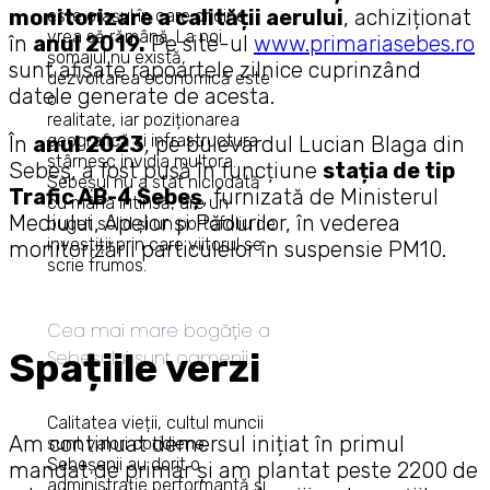
monitorizare a calității aerului
, achiziționat
este orașul în care oricine
vrea să rămână. La noi
în
anul 2019.
Pe site-ul
www.primariasebes.ro
șomajul nu există,
sunt afișate rapoartele zilnice cuprinzând
dezvoltarea economică este
datele generate de acesta.
o
realitate, iar poziționarea
geografică și infrastructura
În
anul 2023
, pe bulevardul Lucian Blaga din
stârnesc invidia multora.
Sebeș, a fost pusă în funcțiune
stația de tip
Sebeșul nu a stat niciodată
Trafic AB-4 Sebeș
, furnizată de Ministerul
cu mâna întinsă, are un
Mediului, Apelor și Pădurilor, în vederea
buget solid și un portofoliu de
investiții prin care viitorul se
monitorizării particulelor în suspensie PM10.
scrie frumos.
Cea mai mare bogăție a
Spațiile verzi
Sebeșului sunt oamenii.
Calitatea vieții, cultul muncii
Am continuat demersul inițiat în primul
sunt valori cotidiene.
Sebeșenii au dorit o
mandat de primar și am plantat peste 2200 de
administrație performantă și