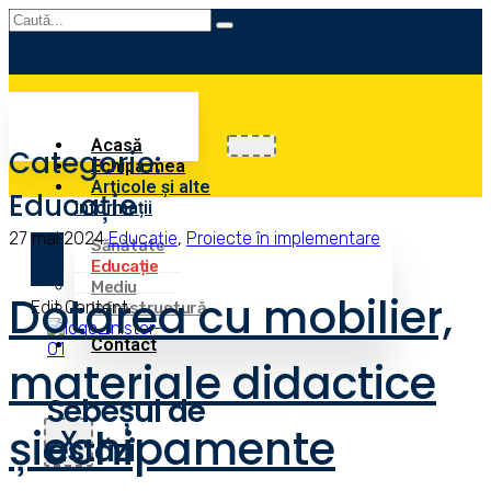
Acasă
Categorie:
Echipa mea
Articole și alte
Educație
informații
27 mai 2024
Educație
,
Proiecte în implementare
Sănătate
Educație
Mediu
Dotarea cu mobilier,
Edit Content
Infrastructură
Contact
materiale didactice
Sebeșul de
șiechipamente
X
astăzi