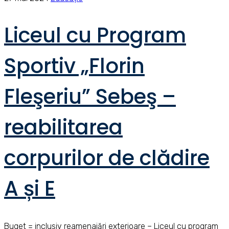
Liceul cu Program
Sportiv „Florin
Fleşeriu” Sebeş –
reabilitarea
corpurilor de clădire
A și E
Buget = inclusiv reamenajări exterioare – Liceul cu program