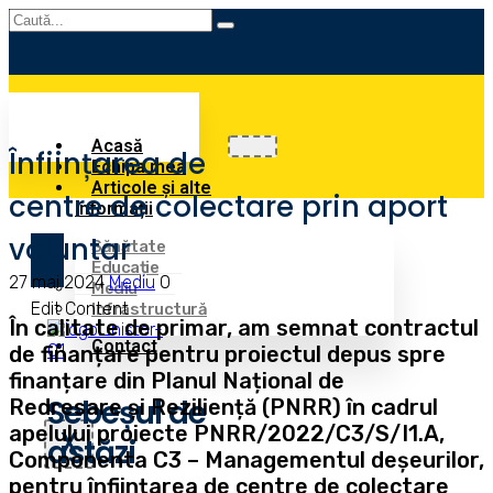
Acasă
Înființarea de
Echipa mea
Articole și alte
centre de colectare prin aport
informații
voluntar
Sănătate
Educație
27 mai 2024
Mediu
0
Mediu
Edit Content
Infrastructură
În calitate de primar, am semnat contractul
Contact
de finanțare pentru proiectul depus spre
finanțare din Planul Național de
Sebeșul de
Redresare și Reziliență (PNRR) în cadrul
apelului proiecte PNRR/2022/C3/S/I1.A,
X
astăzi
Componenta C3 – Managementul deșeurilor,
pentru înființarea de centre de colectare