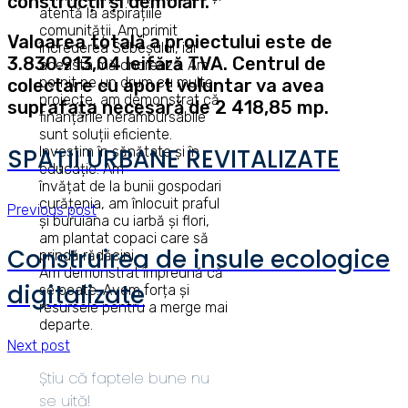
construcții și demolări.
atentă la aspirațiile
comunității. Am primit
Valoarea totală a proiectului este de
încrederea Sebeșului, iar
3.830.913,04 leifără TVA. Centrul de
aceasta mă onorează. Am
pornit pe un drum cu multe
colectare cu aport voluntar va avea
proiecte, am demonstrat că
suprafața necesară de 2 418,85 mp.
finanțările nerambursabile
sunt soluții eficiente.
Investim în sănătate și în
SPAȚII URBANE REVITALIZATE
educație. Am
învățat de la bunii gospodari
curățenia, am înlocuit praful
Previous post
și buruiana cu iarbă și flori,
am plantat copaci care să
Construirea de insule ecologice
prindă rădăcini.
Am demonstrat împreună că
digitalizate
se poate. Avem forța și
resursele pentru a merge mai
departe.
Next post
Știu că faptele bune nu
se uită!