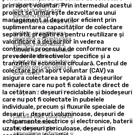
este orașul în care oricine
prin aport voluntar. Prin intermediul acestui
vrea să rămână. La noi
proiect se urmărește dezvoltarea unui
șomajul nu există,
management al deșeurilor eficient prin
dezvoltarea economică este
suplimentarea capacităților de colectare
o
realitate, iar poziționarea
separată, pregătirea pentru reutilizare și
geografică și infrastructura
valorificare a deșeurilor în vederea
stârnesc invidia multora.
continuării procesului de conformare cu
Sebeșul nu a stat niciodată
prevederile directivelor specifice și a
cu mâna întinsă, are un
buget solid și un portofoliu de
tranziției la economia circulară. Centrul de
investiții prin care viitorul se
colectare prin aport voluntar (CAV) va
scrie frumos.
asigura colectarea separată a deșeurilor
menajere care nu pot fi colectate direct de
Cea mai mare bogăție a
la cetățean : deșeuri reciclabile și biodeșeuri
Sebeșului sunt oamenii.
care nu pot fi colectate în pubelele
individuale, precum și fluxurile speciale de
deșeuri – deșeuri voluminoase, deșeuri de
Calitatea vieții, cultul muncii
echipamente electrice și electronice, baterii
sunt valori cotidiene.
uzate, deșeuri periculoase, deșeuri din
Sebeșenii au dorit o
administrație performantă și